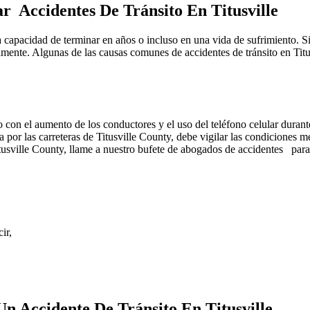
r Accidentes De Tránsito En Titusville
 capacidad de terminar en años o incluso en una vida de sufrimiento. Si 
ente. Algunas de las causas comunes de accidentes de tránsito en Titus
 con el aumento de los conductores y el uso del teléfono celular durante
r las carreteras de Titusville County, debe vigilar las condiciones met
 Titusville County, llame a nuestro bufete de abogados de accidentes par
ir,
n Accidente De Tránsito En Titusville