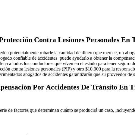
otección Contra Lesiones Personales En Ti
eden potencialmente robarle la cantidad de dinero que merece, un aboga
 abogado confiable de accidentes puede ayudarlo a obtener la compens
rdena a todos los conductores que viven en el estado para tener seguro 
ción contra lesiones personales (PIP) y otro $10.000 para la responsa
erimentados abogados de accidentes garantizarán que su proveedor de seg
ensación Por Accidentes De Tránsito En Ti
erie de factores que determinan cuánto se producirá un caso, incluyend