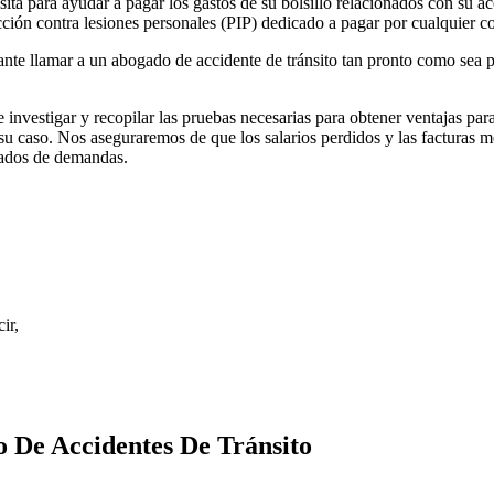
 para ayudar a pagar los gastos de su bolsillo relacionados con su acci
ión contra lesiones personales (PIP) dedicado a pagar por cualquier cos
rtante llamar a un abogado de accidente de tránsito tan pronto como se
vestigar y recopilar las pruebas necesarias para obtener ventajas par
u caso. Nos aseguraremos de que los salarios perdidos y las facturas m
ogados de demandas.
ir,
 De Accidentes De Tránsito