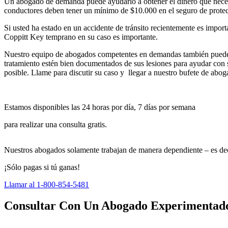
Un abogado de demanda puede ayudarlo a obtener el dinero que necesita
conductores deben tener un mínimo de $10.000 en el seguro de protecc
Si usted ha estado en un accidente de tránsito recientemente es impo
Coppitt Key temprano en su caso es importante.
Nuestro equipo de abogados competentes en demandas también puede in
tratamiento estén bien documentados de sus lesiones para ayudar con s
posible. Llame para discutir su caso y llegar a nuestro bufete de ab
Estamos disponibles las 24 horas por día, 7 días por semana
para realizar una consulta gratis.
Nuestros abogados solamente trabajan de manera dependiente – es dec
¡Sólo pagas si tú ganas!
Llamar al 1-800-854-5481
Consultar Con Un Abogado Experimentado