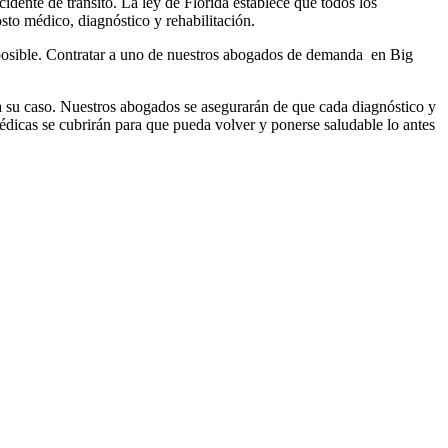
dente de tránsito. La ley de Florida establece que todos los
to médico, diagnóstico y rehabilitación.
a posible. Contratar a uno de nuestros abogados de demanda en Big
a su caso. Nuestros abogados se asegurarán de que cada diagnóstico y
édicas se cubrirán para que pueda volver y ponerse saludable lo antes