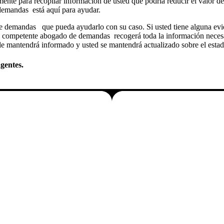
nte para recopilar información de usted que podría reducir el valor de s
demandas está aquí para ayudar.
de demandas que pueda ayudarlo con su caso. Si usted tiene alguna ev
ro competente abogado de demandas recogerá toda la información necesar
e mantendrá informado y usted se mantendrá actualizado sobre el estad
gentes.