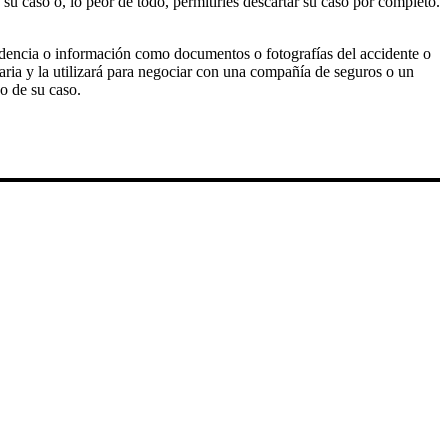
u caso o, lo peor de todo, permitirles descartar su caso por completo.
idencia o información como documentos o fotografías del accidente o
ia y la utilizará para negociar con una compañía de seguros o un
o de su caso.