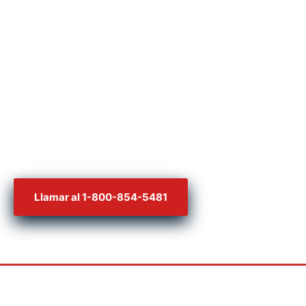
24 horas por día,
7 días por semana
para realizar una consulta gratis.
Nuestros abogados solamente trabajan de manera
dependiente – es decir,
¡sólo pagas si tú ganas!
Llamar al 1-800-854-5481