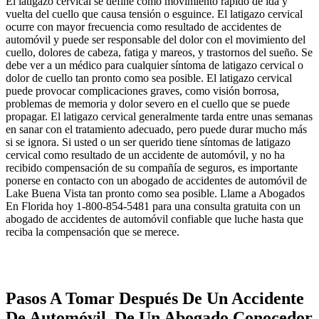
El latigazo cervical se define como movimiento rápido de ida y
vuelta del cuello que causa tensión o esguince. El latigazo cervical
ocurre con mayor frecuencia como resultado de accidentes de
automóvil y puede ser responsable del dolor con el movimiento del
cuello, dolores de cabeza, fatiga y mareos, y trastornos del sueño. Se
debe ver a un médico para cualquier síntoma de latigazo cervical o
dolor de cuello tan pronto como sea posible. El latigazo cervical
puede provocar complicaciones graves, como visión borrosa,
problemas de memoria y dolor severo en el cuello que se puede
propagar. El latigazo cervical generalmente tarda entre unas semanas
en sanar con el tratamiento adecuado, pero puede durar mucho más
si se ignora. Si usted o un ser querido tiene síntomas de latigazo
cervical como resultado de un accidente de automóvil, y no ha
recibido compensación de su compañía de seguros, es importante
ponerse en contacto con un abogado de accidentes de automóvil de
Lake Buena Vista tan pronto como sea posible. Llame a Abogados
En Florida hoy 1-800-854-5481 para una consulta gratuita con un
abogado de accidentes de automóvil confiable que luche hasta que
reciba la compensación que se merece.
Pasos A Tomar Después De Un Accidente
De Automóvil, De Un Abogado Conocedor