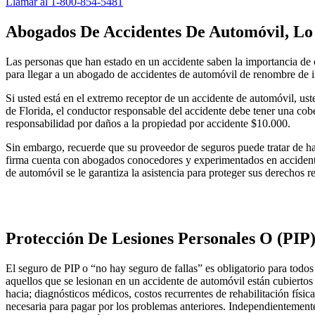
Llamar al 1-800-854-5481
Abogados De Accidentes De Automóvil, L
Las personas que han estado en un accidente saben la importancia de 
para llegar a un abogado de accidentes de automóvil de renombre de in
Si usted está en el extremo receptor de un accidente de automóvil, us
de Florida, el conductor responsable del accidente debe tener una cob
responsabilidad por daños a la propiedad por accidente $10.000.
Sin embargo, recuerde que su proveedor de seguros puede tratar de hace
firma cuenta con abogados conocedores y experimentados en accident
de automóvil se le garantiza la asistencia para proteger sus derechos
Protección De Lesiones Personales O (PIP
El seguro de PIP o “no hay seguro de fallas” es obligatorio para todos
aquellos que se lesionan en un accidente de automóvil están cubiertos
hacia; diagnósticos médicos, costos recurrentes de rehabilitación fí
necesaria para pagar por los problemas anteriores. Independientement