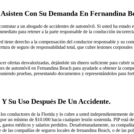
o Asisten Con Su Demanda En Fernandina B
contratar a un abogado de accidentes de automóvil. Si usted ha estado 
mediato para retener a la parte responsable de la conducción incorrect
ted tiene derecho a la compensación del conductor responsable y su com
ertura de seguro de responsabilidad total, que cubre lesiones corporale
r ofertas desvalorizadas, dejándole sin dinero suficiente para cubrir su
es de automóvil en Fernandina Beach para ayudarle a obtener la compen
 reuniendo pruebas, presentando documentos y representándolos para fort
) Y Su Uso Después De Un Accidente.
 los conductores de la Florida y lo cubre a usted independientemente de 
 por un mínimo de $10.000 hacia cualquier lesión sostenida. PIP está des
sica, gastos médicos y salarios perdidos. Desafortunadamente, su compañ
e de las compañías de seguros locales de fernandina Beach, o de las pol