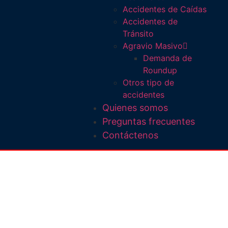
Accidentes de Caídas
Accidentes de
Tránsito
Agravio Masivo
Demanda de
Roundup
Otros tipo de
accidentes
Quienes somos
Preguntas frecuentes
Contáctenos
Abogado De
Accidentes De
Automóvil en Lady