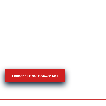
24 horas por día,
7 días por semana
para realizar una consulta gratis.
Nuestros abogados solamente trabajan de manera
dependiente – es decir,
¡sólo pagas si tú ganas!
Llamar al 1-800-854-5481