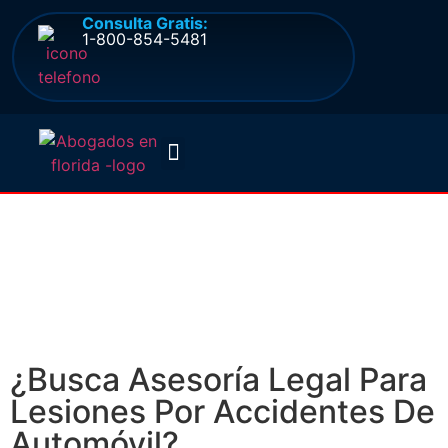
Consulta Gratis:
1-800-854-5481
Quienes somos
Preguntas frecuentes
Abogado De
Accidentes De
Automóvil en Orlando
¿Busca Asesoría Legal Para
Lesiones Por Accidentes De
Automóvil?