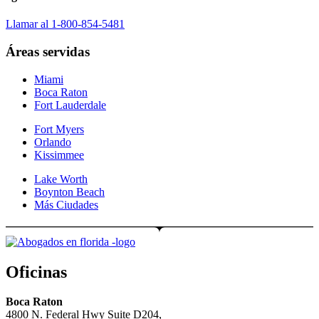
Llamar al 1-800-854-5481
Áreas servidas
Miami
Boca Raton
Fort Lauderdale
Fort Myers
Orlando
Kissimmee
Lake Worth
Boynton Beach
Más Ciudades
Oficinas
Boca Raton
4800 N. Federal Hwy Suite D204,