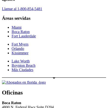
Llamar al 1-800-854-5481
Áreas servidas
Miami
Boca Raton
Fort Lauderdale
Fort Myers
Orlando
Kissimmee
Lake Worth
Boynton Beach
Más Ciudades
Oficinas
Boca Raton
4800 N. Federal Hwy Suite D204,