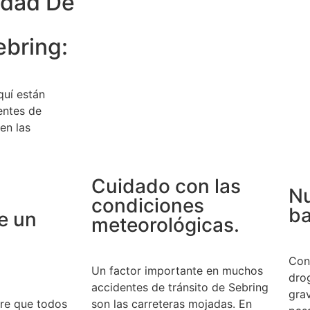
idad De
ebring:
quí están
entes de
en las
Cuidado con las
N
condiciones
ba
e un
meteorológicas.
Cond
Un factor importante en muchos
drog
accidentes de tránsito de Sebring
grav
ere que todos
son las carreteras mojadas. En