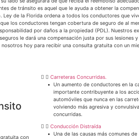
 su lado se asegurará de que reciba el reembolso adecuado
tes de tránsito es aquel que le ayuda a obtener la compe
. Ley de la Florida ordena a todos los conductores que viv
e que los conductores tengan cobertura de seguro de al m
 responsabilidad por daños a la propiedad (PDL). Nuestros
 seguros le dará una compensación justa por sus lesiones y
 nosotros hoy para recibir una consulta gratuita con un m
Carreteras Concurridas.
Un aumento de conductores en la ca
importante contribuyente a los acci
automóviles que nunca en las carrete
nsito
volviendo más agresiva y convulsiva
concurridas.
Conducción Distraída
Una de las causas más comunes de a
gratuita con