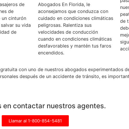
pasa
asajeros de
Abogados En Florida, le
nues
ones de
aconsejamos que conduzca con
pea
 un cinturón
cuidado en condiciones climáticas
de t
salvar su vida
peligrosas. Ralentiza sus
debe
lidad de
velocidades de conducción
mejo
cuando en condiciones climáticas
sigu
desfavorables y mantén tus faros
acci
encendidos.
gratuita con uno de nuestros abogados experimentados de a
rsonales después de un accidente de tránsito, es importa
 en contactar nuestros agentes.
Llamar al 1-800-854-5481