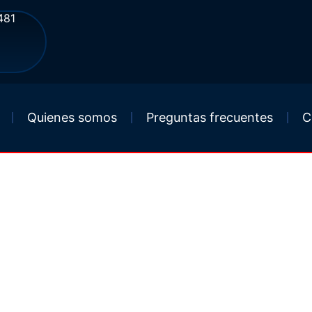
481
Quienes somos
Preguntas frecuentes
C
entes De Tránsito
Isles Beach