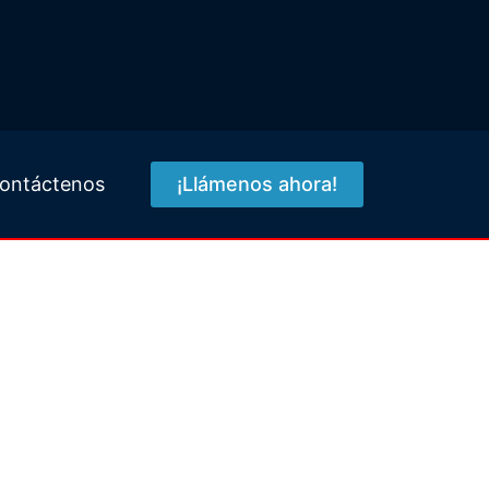
ontáctenos
¡Llámenos ahora!
 en Sunny