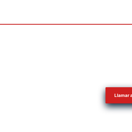
 abogados solamente trabajan de manera
te – es decir,
Llamar 
o pagas si tú ganas!