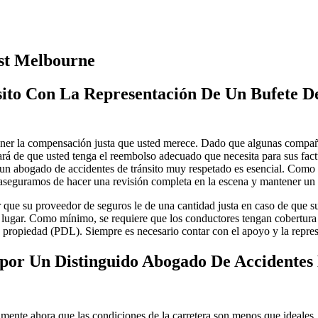
st Melbourne
ito Con La Representación De Un Bufete D
ner la compensación justa que usted merece. Dado que algunas compañías
ará de que usted tenga el reembolso adecuado que necesita para sus fac
e un abogado de accidentes de tránsito muy respetado es esencial. Com
s aseguramos de hacer una revisión completa en la escena y mantener un 
que su proveedor de seguros le de una cantidad justa en caso de que sur
su lugar. Como mínimo, se requiere que los conductores tengan cobertur
la propiedad (PDL). Siempre es necesario contar con el apoyo y la repr
por Un Distinguido Abogado De Accidentes
mente ahora que las condiciones de la carretera son menos que ideales.